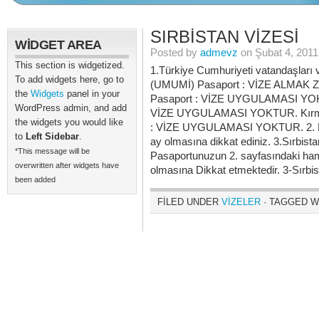
SIRBISTAN VIZESI
WIDGET AREA
Posted by
admevz
on Şubat 4, 2011
This section is widgetized.
1.Türkiye Cumhuriyeti vatandaşları v
To add widgets here, go to
(UMUMİ) Pasaport : VİZE ALMAK
the
Widgets
panel in your
Pasaport : VİZE UYGULAMASI YOKT
WordPress admin, and add
VİZE UYGULAMASI YOKTUR. Kırmı
the widgets you would like
: VİZE UYGULAMASI YOKTUR. 2. Lüt
to
Left Sidebar
.
ay olmasına dikkat ediniz. 3.Sırbis
*This message will be
Pasaportunuzun 2. sayfasındaki ham
overwritten after widgets have
olmasına Dikkat etmektedir. 3-Sırbis
been added
FILED UNDER
VİZELER
· TAGGED 